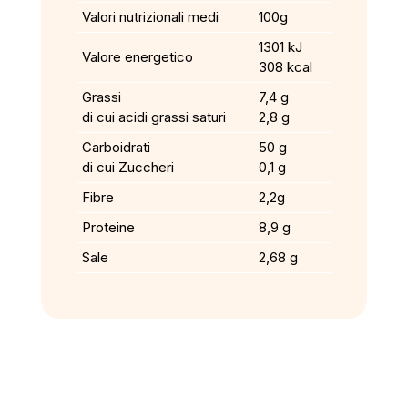
Valori nutrizionali medi
100g
1301 kJ
Valore energetico
308 kcal
Grassi
7,4 g
di cui acidi grassi saturi
2,8 g
Carboidrati
50 g
di cui Zuccheri
0,1 g
Fibre
2,2g
Proteine
8,9 g
Sale
2,68 g