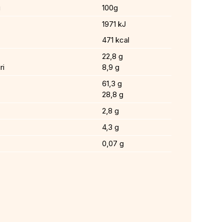
i
100g
1971 kJ
471 kcal
22,8 g
ri
8,9 g
61,3 g
28,8 g
2,8 g
4,3 g
0,07 g