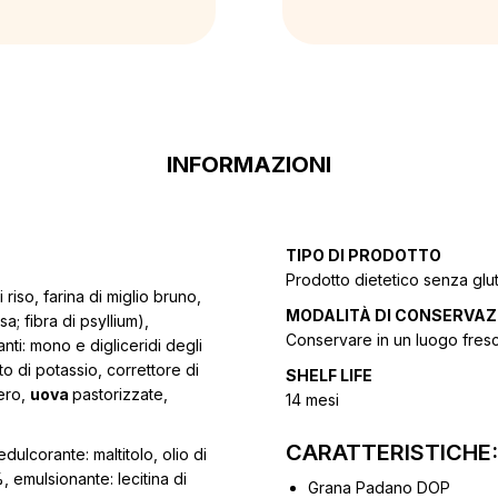
INFORMAZIONI
TIPO DI PRODOTTO
Prodotto dietetico senza glut
riso, farina di miglio bruno,
MODALITÀ DI CONSERVAZ
a; fibra di psyllium),
Conservare in un luogo fresco
nti: mono e digliceridi degli
to di potassio, correttore di
SHELF LIFE
hero,
uova
pastorizzate,
14 mesi
CARATTERISTICHE:
ulcorante: maltitolo, olio di
, emulsionante: lecitina di
Grana Padano DOP