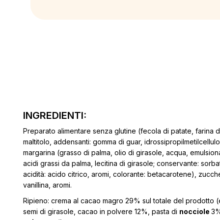
INGREDIENTI:
Preparato alimentare senza glutine (fecola di patate, farina di 
maltitolo, addensanti: gomma di guar, idrossipropilmetilcellulos
margarina (grasso di palma, olio di girasole, acqua, emulsiona
acidi grassi da palma, lecitina di girasole; conservante: sorba
acidità: acido citrico, aromi, colorante: betacarotene), zucc
vanillina, aromi.
Ripieno: crema al cacao magro 29% sul totale del prodotto (ed
semi di girasole, cacao in polvere 12%, pasta di
nocciole
3%