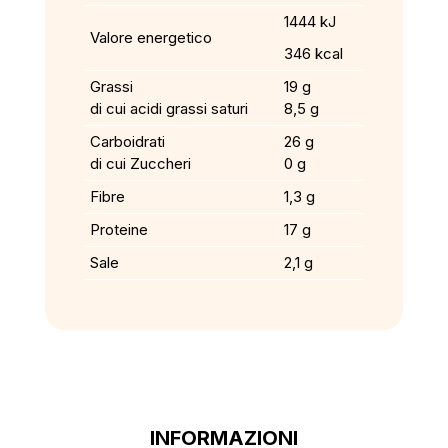
1444 kJ
Valore energetico
346 kcal
Grassi
19 g
di cui acidi grassi saturi
8,5 g
Carboidrati
26 g
di cui Zuccheri
0 g
Fibre
1,3 g
Proteine
17 g
Sale
2,1 g
INFORMAZIONI