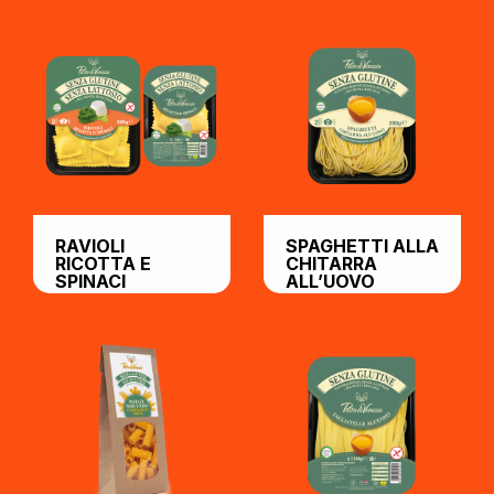
RAVIOLI
SPAGHETTI ALLA
RICOTTA E
CHITARRA
SPINACI
ALL’UOVO