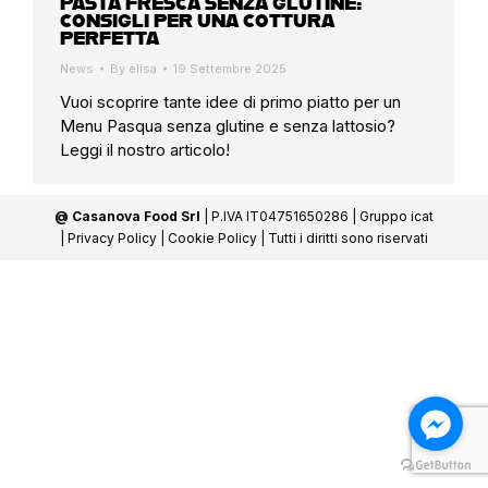
PASTA FRESCA SENZA GLUTINE:
CONSIGLI PER UNA COTTURA
PERFETTA
News
By
elisa
19 Settembre 2025
Vuoi scoprire tante idee di primo piatto per un
Menu Pasqua senza glutine e senza lattosio?
Leggi il nostro articolo!
@ Casanova Food Srl
| P.IVA IT04751650286 |
Gruppo icat
|
Privacy Policy
|
Cookie Policy
| Tutti i diritti sono riservati