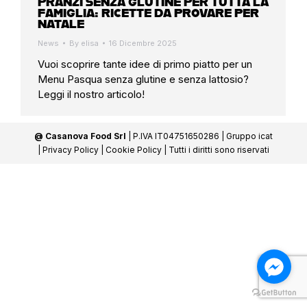
PRANZI SENZA GLUTINE PER TUTTA LA
FAMIGLIA: RICETTE DA PROVARE PER
NATALE
News
By
elisa
16 Dicembre 2025
Vuoi scoprire tante idee di primo piatto per un
Menu Pasqua senza glutine e senza lattosio?
Leggi il nostro articolo!
@ Casanova Food Srl
| P.IVA IT04751650286 |
Gruppo icat
|
Privacy Policy
|
Cookie Policy
| Tutti i diritti sono riservati