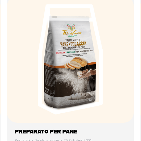
PREPARATO PER PANE
Preparati
By
glow worm
25 Ottobre 2021