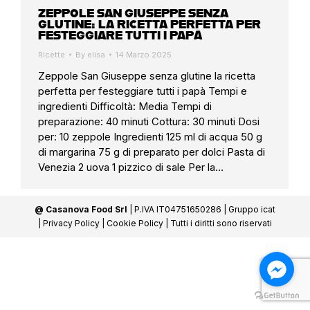
ZEPPOLE SAN GIUSEPPE SENZA
GLUTINE: LA RICETTA PERFETTA PER
FESTEGGIARE TUTTI I PAPÀ
Ricette
By
elisa
14 Marzo 2025
Zeppole San Giuseppe senza glutine la ricetta
perfetta per festeggiare tutti i papà Tempi e
ingredienti Difficoltà: Media Tempi di
preparazione: 40 minuti Cottura: 30 minuti Dosi
per: 10 zeppole Ingredienti 125 ml di acqua 50 g
di margarina 75 g di preparato per dolci Pasta di
Venezia 2 uova 1 pizzico di sale Per la…
@ Casanova Food Srl
| P.IVA IT04751650286 |
Gruppo icat
|
Privacy Policy
|
Cookie Policy
| Tutti i diritti sono riservati