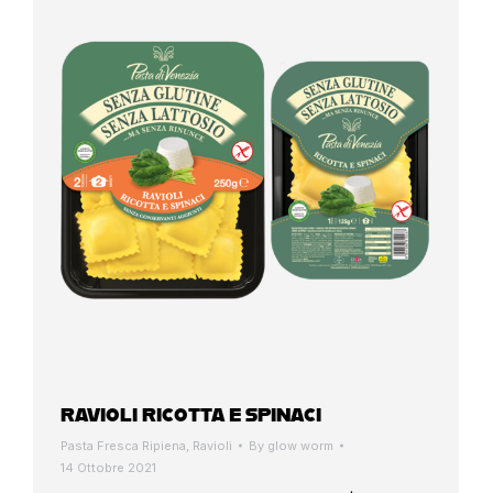
RAVIOLI RICOTTA E SPINACI
Pasta Fresca Ripiena
,
Ravioli
By
glow worm
14 Ottobre 2021